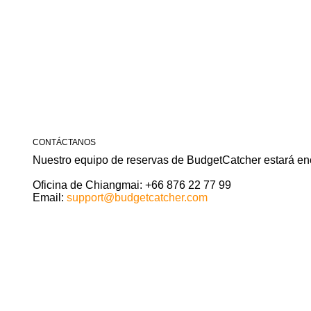
Hong Son. Reserven con nuestro alquiler de coches Bud
CONTÁCTANOS
Nuestro equipo de reservas de BudgetCatcher estará enc
Oficina de Chiangmai:
+66 876 22 77 99
Email:
support@budgetcatcher.com