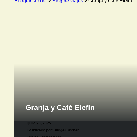
BudgetCatcher
>
Blog de viajes
>
Granja y Café Elefin
Granja y Café Elefin
julio 26, 2025
Publicado por:
BudgetCatcher