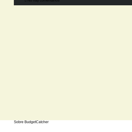
No hay comentarios
Sobre BudgetCatcher
Como empresa de alquiler de automóviles de bajo presup